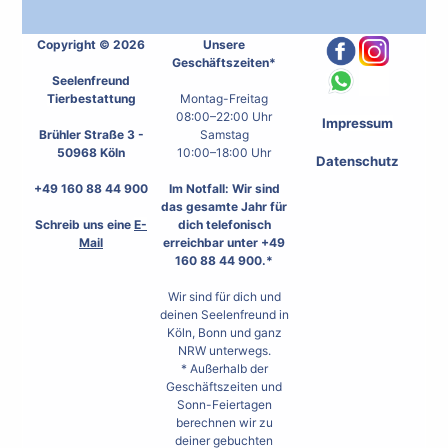
Copyright © 2026
Unsere
Geschäftszeiten*
Seelenfreund
Tierbestattung
Montag-Freitag
08:00–22:00 Uhr
Impressum
Brühler Straße 3 -
Samstag
50968 Köln
10:00–18:00 Uhr
Datenschutz
+49 160 88 44 900
Im Notfall: Wir sind
das gesamte Jahr für
Schreib uns eine
E-
dich telefonisch
Mail
erreichbar unter +49
160 88 44 900.*
Wir sind für dich und
deinen Seelenfreund in
Köln, Bonn und ganz
NRW unterwegs.
* Außerhalb der
Geschäftszeiten und
Sonn-Feiertagen
berechnen wir zu
deiner gebuchten